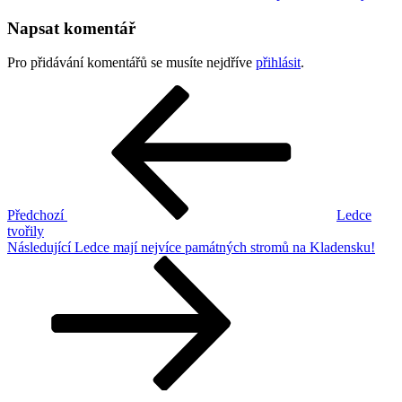
Napsat komentář
Pro přidávání komentářů se musíte nejdříve
přihlásit
.
Navigace
Předchozí
příspěvek
pro
příspěvek
Předchozí
Ledce
tvořily
Následující
Následující
Ledce mají nejvíce památných stromů na Kladensku!
příspěvek