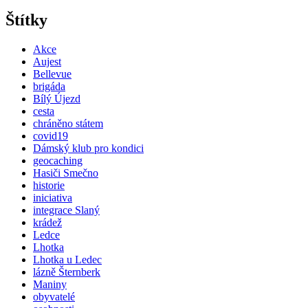
Štítky
Akce
Aujest
Bellevue
brigáda
Bílý Újezd
cesta
chráněno státem
covid19
Dámský klub pro kondici
geocaching
Hasiči Smečno
historie
iniciativa
integrace Slaný
krádež
Ledce
Lhotka
Lhotka u Ledec
lázně Šternberk
Maniny
obyvatelé