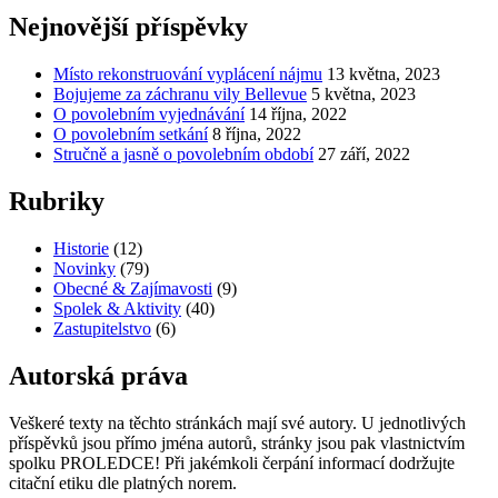
Nejnovější příspěvky
Místo rekonstruování vyplácení nájmu
13 května, 2023
Bojujeme za záchranu vily Bellevue
5 května, 2023
O povolebním vyjednávání
14 října, 2022
O povolebním setkání
8 října, 2022
Stručně a jasně o povolebním období
27 září, 2022
Rubriky
Historie
(12)
Novinky
(79)
Obecné & Zajímavosti
(9)
Spolek & Aktivity
(40)
Zastupitelstvo
(6)
Autorská práva
Veškeré texty na těchto stránkách mají své autory. U jednotlivých
příspěvků jsou přímo jména autorů, stránky jsou pak vlastnictvím
spolku PROLEDCE! Při jakémkoli čerpání informací dodržujte
citační etiku dle platných norem.