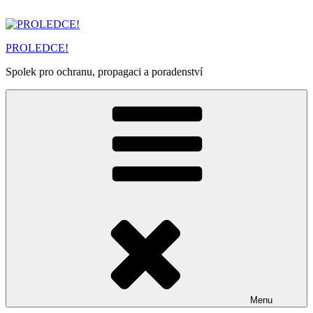
Přejít
k
obsahu
PROLEDCE!
webu
Spolek pro ochranu, propagaci a poradenství
Menu