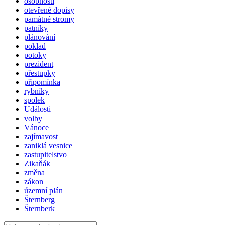
osobnosti
otevřené dopisy
památné stromy
patníky
plánování
poklad
potoky
prezident
přestupky
připomínka
rybníky
spolek
Události
volby
Vánoce
zajímavost
zaniklá vesnice
zastupitelstvo
Zikaňák
změna
zákon
územní plán
Šternberg
Šternberk