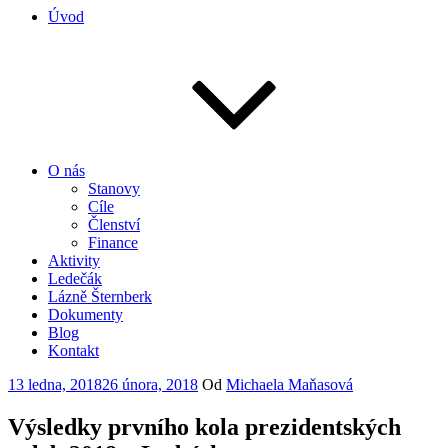
Úvod
O nás
Stanovy
Cíle
Členství
Finance
Aktivity
Ledečák
Lázně Šternberk
Dokumenty
Blog
Kontakt
Publikováno
13 ledna, 2018
26 února, 2018
Od
Michaela Maňasová
Výsledky prvního kola prezidentských