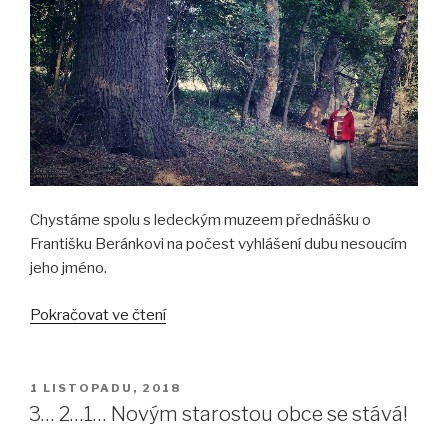
Chystáme spolu s ledeckým muzeem přednášku o
Františku Beránkovi na počest vyhlášení dubu nesoucím
jeho jméno.
„František
Pokračovat ve čtení
Beránek,
jeho
dub
PUBLIKOVÁNO
1 LISTOPADU, 2018
a
3… 2…1… Novým starostou obce se stává!
Ledce“