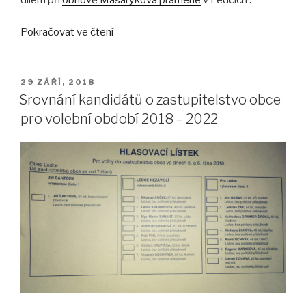
dílem při
obnově Masarykova pramene
v Ledcích .
„Tomáš
Pokračovat ve čtení
Garrigue
Masaryk
–
PUBLIKOVÁNO
29 ZÁŘÍ, 2018
tatíček
Srovnání kandidátů o zastupitelstvo obce
nebo
pro volební období 2018 – 2022
věčný
rebel?“