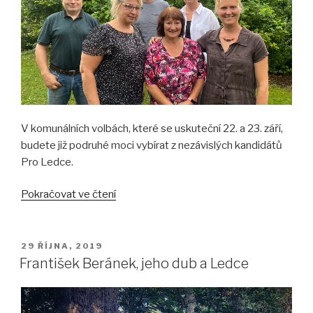
V komunálních volbách, které se uskuteční 22. a 23. září,
budete již podruhé moci vybírat z nezávislých kandidátů
Pro Ledce.
„Volby
Pokračovat ve čtení
do
zastupitelstva
obce
PUBLIKOVÁNO
29 ŘÍJNA, 2019
Ledce
František Beránek, jeho dub a Ledce
2022:
Pro
Ledce“