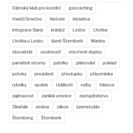
Dámský klub pro kondici
geocaching
Hasiči Smečno
historie
iniciativa
integrace Slaný
krádež
Ledce
Lhotka
Lhotka u Ledec
lázně Šternberk
Maniny
obyvatelé
osobnosti
otevřené dopisy
památné stromy
patníky
plánování
poklad
potoky
prezident
přestupky
připomínka
rybníky
spolek
Události
volby
Vánoce
zajímavost
zaniklá vesnice
zastupitelstvo
Zikaňák
změna
zákon
územní plán
Šternberg
Šternberk