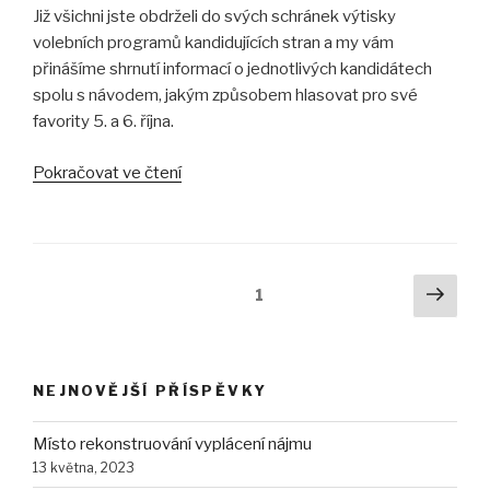
Již všichni jste obdrželi do svých schránek výtisky
volebních programů kandidujících stran a my vám
přinášíme shrnutí informací o jednotlivých kandidátech
spolu s návodem, jakým způsobem hlasovat pro své
favority 5. a 6. října.
„Srovnání
Pokračovat ve čtení
kandidátů
o
zastupitelstvo
obce
Navigace
Další
Stránka:
1
pro
strá
pro
volební
příspěvky
období
2018
NEJNOVĚJŠÍ PŘÍSPĚVKY
–
2022“
Místo rekonstruování vyplácení nájmu
13 května, 2023