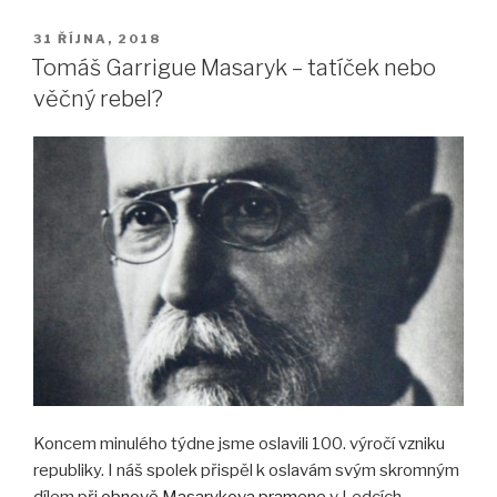
1…
Novým
PUBLIKOVÁNO
31 ŘÍJNA, 2018
starostou
Tomáš Garrigue Masaryk – tatíček nebo
obce
věčný rebel?
se
stává!“
Koncem minulého týdne jsme oslavili 100. výročí vzniku
republiky. I náš spolek přispěl k oslavám svým skromným