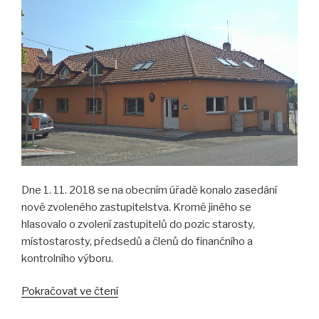
Dne 1. 11. 2018 se na obecním úřadě konalo zasedání
nově zvoleného zastupitelstva. Kromě jiného se
hlasovalo o zvolení zastupitelů do pozic starosty,
místostarosty, předsedů a členů do finančního a
kontrolního výboru.
„3…
Pokračovat ve čtení
2…