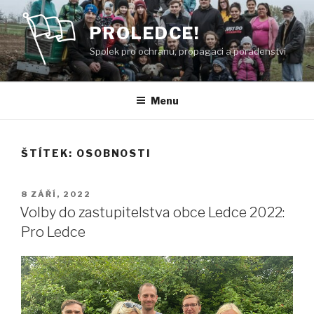
Přejít
k
PROLEDCE!
obsahu
Spolek pro ochranu, propagaci a poradenství
webu
Menu
ŠTÍTEK:
OSOBNOSTI
PUBLIKOVÁNO
8 ZÁŘÍ, 2022
Volby do zastupitelstva obce Ledce 2022:
Pro Ledce