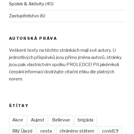
Spolek & Aktivity
(40)
Zastupitelstvo
(6)
AUTORSKÁ PRÁVA
Veškeré texty na těchto stránkách mají své autory. U
jednotlivých příspěvků jsou přímo jména autorů, stránky
jsou pak vlastnictvím spolku PROLEDCE! Při jakémkoli
čerpání informací dodržujte citační etiku dle platných
norem.
ŠTÍTKY
Akce
Aujest
Bellevue
brigáda
Bílý Újezd
cesta
chráněno státem
covid19